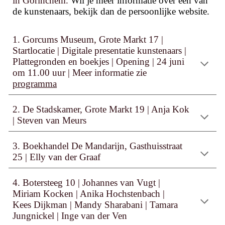
in G
orinche
m
.
Wil je meer informatie over één van
de kunstenaars, bekijk dan de persoonlijke website.
1. Gorcums Museum, Grote Markt 17
|
Startlocatie |
Digitale presentatie kunstenaars
|
Plattegronden en boekjes
|
Opening | 24 juni
om 11.00 uur | Meer informatie zie
programma
2. De Stadskamer, Grote Markt 19 | Anja Kok
|
Steven van Meurs
3. Boekhandel De Mandarijn, Gasthuisstraat
25
|
Elly van der Graaf
4. Botersteeg 10 |
Johannes van Vugt
|
Miriam Kocken
|
Anika Hochstenbach
|
Kees Dijkman
|
Mandy Sharabani
|
Tamara
Jungnickel | Inge van der Ven