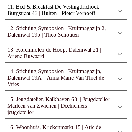
11. Bed & Breakfast De Vestingdriehoek
,
Burgstraat 43
|
Buiten - Pieter Verhoeff
1
2
. Stichting Symposion | Kruitmagazijn 2,
Dalemwal 19b
|
Theo Schouten
13. Korenmolen de Hoop, Dalemwal 21
|
Ariena Ruwaard
1
4
. Stichting Symposion
|
Kruitmagazijn,
Dalemwal 19A
|
Anna Marie Van Thiel de
Vries
15. Jeugdatelier, Kalkhaven 68
|
Jeugdatelier
Marleen van Zwienen
|
Deelnemers
jeugdatelier
1
6
. Woonhuis, Kriekenmarkt 15 | Arie de