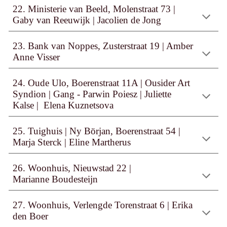
2
2
. Ministerie van Beeld, Molenstraat 73
|
Gaby van Reeuwijk
|
Jacolien de Jong
23. Bank van Noppes, Zusterstraat 19 | Amber
Anne Visser
2
4
. Oude Ulo, Boerenstraat 11A
|
Ousider Art
Syndion | Gang -
Parwin
Poiesz
|
Juliette
Kalse
|
Elena Kuznetsova
2
5
. Tuighuis
|
Ny Början, Boerenstraat 54 |
Marja Sterck
|
Eline Martherus
2
6
. Woonhuis, Nieuwstad 22
|
Marianne Boudesteijn
2
7
. Woonhuis, Verlengde Torenstraat 6
|
Erika
den Boer