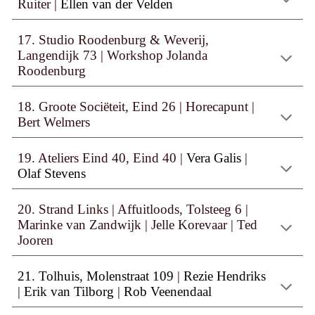
Ruiter
|
Ellen van der Velden
1
7
. Studio Roodenburg & Weverij,
Langendijk 73
|
Workshop
Jolanda
Roodenburg
1
8
. Groote Sociëteit, Eind 26
|
Horecapunt
|
Bert Welmers
19
. Ateliers Eind
4
0, Eind
4
0
|
Vera Galis
|
Olaf Stevens
20. Strand Links
|
Affuitloods, Tolsteeg 6 |
Marinke van Zandwijk
|
Jelle Korevaar
|
Ted
Jooren
2
1
. Tolhuis, Molenstraat 109
|
Rezie Hendriks
|
Erik van Tilborg
|
Rob Veenendaal